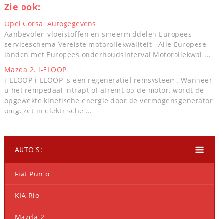
Zie ook:
Opel Corsa. Autogegevens
Aanbevolen vloeistoffen en smeermiddelen Europees
serviceschema Vereiste motoroliekwaliteit Alle Europese
landen met Europees onderhoudsinterval Motoroliekwal ...
Mazda 2. i-ELOOP
i-ELOOP i-ELOOP is een regeneratief remsysteem. Wanneer
u het rempedaal intrapt of afremt op de motor, wordt de
opgewekte kinetische energie door de vermogensgenerator
omgezet in elektrische ...
AUTO'S:
Fiat Punto
KIA Rio
Mazda 2