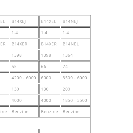
EL
B14XEJ
B14XEL
B14NEJ
1.4
1.4
1.4
XER
B14XER
B14XER
B14NEL
1398
1398
1364
55
66
74
4200 - 6000
6000
3500 - 6000
130
130
200
4000
4000
1850 - 3500
ine
Benzine
Benzine
Benzine