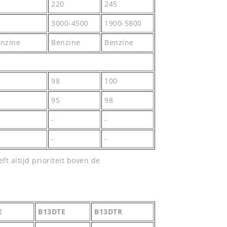
220
245
3000-4500
1900-5800
enzine
Benzine
Benzine
98
100
95
98
-
-
-
-
t altijd prioriteit boven de
E
B13DTE
B13DTR