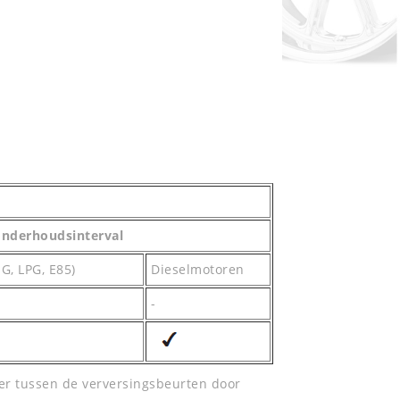
onderhoudsinterval
G, LPG, E85)
Dieselmotoren
-
eer tussen de verversingsbeurten door