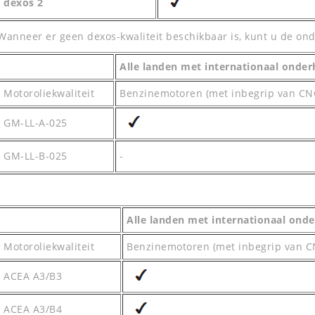
dexos 2
Wanneer er geen dexos-kwaliteit beschikbaar is, kunt u de ond
Alle landen met internationaal onder
Motoroliekwaliteit
Benzinemotoren (met inbegrip van CNG
GM-LL-A-025
GM-LL-B-025
-
Alle landen met internationaal ond
Motoroliekwaliteit
Benzinemotoren (met inbegrip van CN
ACEA A3/B3
ACEA A3/B4