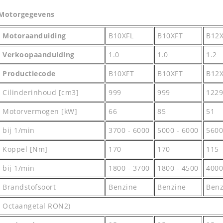
Motorgegevens
Motoraanduiding
B10XFL
B10XFT
B12X
Verkoopaanduiding
1.0
1.0
1.2
Productiecode
B10XFT
B10XFT
B12
Cilinderinhoud [cm3]
999
999
1229
Motorvermogen [kW]
66
85
51
bij 1/min
3700 - 6000
5000 - 6000
5600
Koppel [Nm]
170
170
115
bij 1/min
1800 - 3700
1800 - 4500
4000
Brandstofsoort
Benzine
Benzine
Benz
Octaangetal RON2)