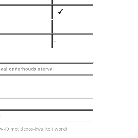
-
-
naal onderhoudsinterval
0
W-40 met dexos-kwaliteit wordt