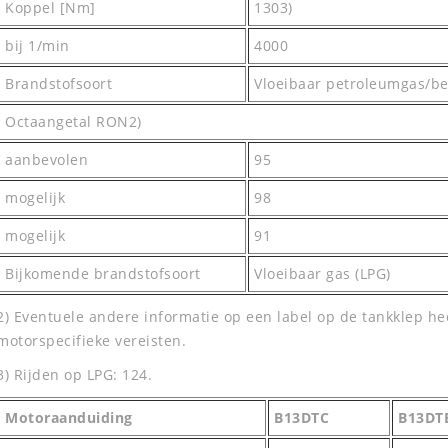
Koppel [Nm]
1303)
bij 1/min
4000
Brandstofsoort
Vloeibaar petroleumgas/b
Octaangetal RON2)
aanbevolen
95
mogelijk
98
mogelijk
91
Bijkomende brandstofsoort
Vloeibaar gas (LPG)
2) Eventuele andere informatie op een label op de tankklep heef
motorspecifieke vereisten.
3) Rijden op LPG: 124.
Motoraanduiding
B13DTC
B13DT