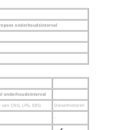
ropees onderhoudsinterval
al onderhoudsinterval
 van CNG, LPG, E85)
Dieselmotoren
-