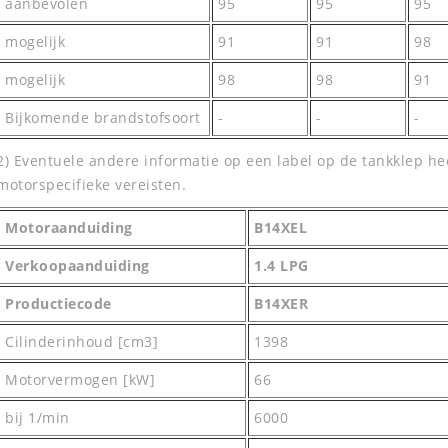
aanbevolen
95
95
95
mogelijk
91
91
98
mogelijk
98
98
91
Bijkomende brandstofsoort
-
-
-
2) Eventuele andere informatie op een label op de tankklep heef
motorspecifieke vereisten.
Motoraanduiding
B14XEL
Verkoopaanduiding
1.4 LPG
Productiecode
B14XER
Cilinderinhoud [cm3]
1398
Motorvermogen [kW]
66
bij 1/min
6000