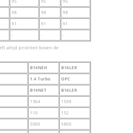
95
95
95
98
98
98
91
91
91
-
-
-
t altijd prioriteit boven de
B14NEH
B16LER
1.4 Turbo
OPC
B14NET
B16LER
1364
1598
110
152
5000
5800