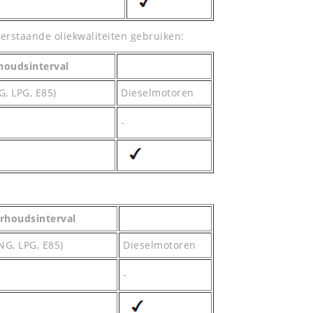
erstaande oliekwaliteiten gebruiken:
houdsinterval
, LPG, E85)
Dieselmotoren
-
erhoudsinterval
G, LPG, E85)
Dieselmotoren
-