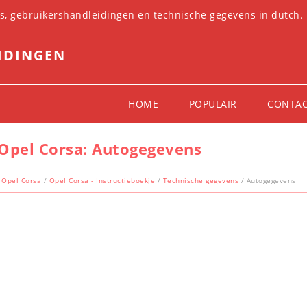
es, gebruikershandleidingen en technische gegevens in dutch.
IDINGEN
HOME
POPULAIR
CONTA
Opel Corsa: Autogegevens
Opel Corsa
/
Opel Corsa - Instructieboekje
/
Technische gegevens
/ Autogegevens