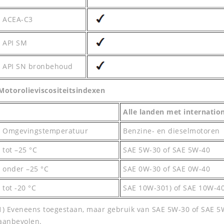
ACEA-C3
API SM
API SN bronbehoud
Motorolieviscositeitsindexen
Alle landen met internatio
Omgevingstemperatuur
Benzine- en dieselmotoren
tot –25 °C
SAE 5W-30 of SAE 5W-40
onder –25 °C
SAE 0W-30 of SAE 0W-40
tot -20 °C
SAE 10W-301) of SAE 10W-4
1) Eveneens toegestaan, maar gebruik van SAE 5W-30 of SAE 5
aanbevolen.