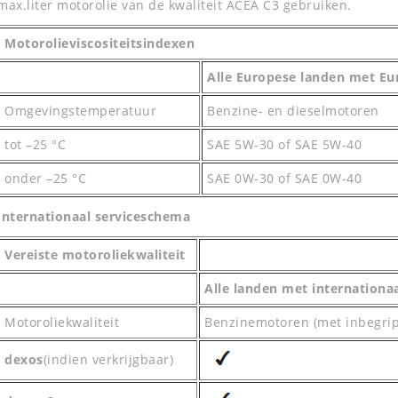
max.liter motorolie van de kwaliteit ACEA C3 gebruiken.
Motorolieviscositeitsindexen
Alle Europese landen met Eu
Omgevingstemperatuur
Benzine- en dieselmotoren
tot –25 °C
SAE 5W-30 of SAE 5W-40
onder –25 °C
SAE 0W-30 of SAE 0W-40
Internationaal serviceschema
Vereiste motoroliekwaliteit
Alle landen met internationa
Motoroliekwaliteit
Benzinemotoren (met inbegrip
dexos
(indien verkrijgbaar)