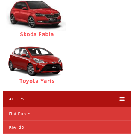
Skoda Fabia
Toyota Yaris
AUTO'S:
Fiat Punto
KIA Rio