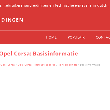
es, gebruikershandleidingen en technische gegevens in dutch.
IDINGEN
HOME
POPULAIR
CONTA
Opel Corsa: Basisinformatie
Opel Corsa
/
Opel Corsa - Instructieboekje
/
Kort en bondig
/ Basisinformatie