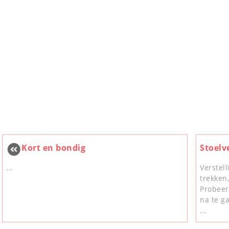
Kort en bondig
Stoelv
...
Verstel
trekken
Probeer
na te ga
...