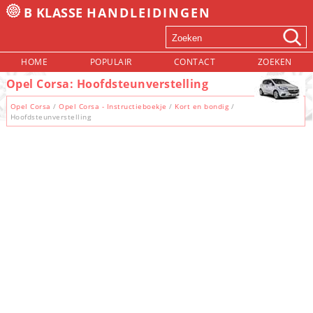
B KLASSE
HANDLEIDINGEN
HOME
POPULAIR
CONTACT
ZOEKEN
Opel Corsa: Hoofdsteunverstelling
Opel Corsa
/
Opel Corsa - Instructieboekje
/
Kort en bondig
/
Hoofdsteunverstelling