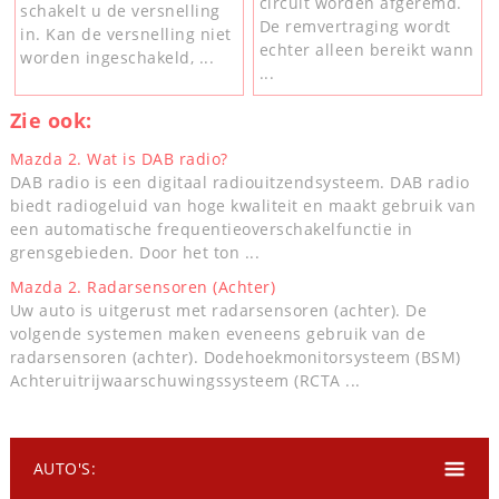
circuit worden afgeremd.
schakelt u de versnelling
De remvertraging wordt
in. Kan de versnelling niet
echter alleen bereikt wann
worden ingeschakeld, ...
...
Zie ook:
Mazda 2. Wat is DAB radio?
DAB radio is een digitaal radiouitzendsysteem. DAB radio
biedt radiogeluid van hoge kwaliteit en maakt gebruik van
een automatische frequentieoverschakelfunctie in
grensgebieden. Door het ton ...
Mazda 2. Radarsensoren (Achter)
Uw auto is uitgerust met radarsensoren (achter). De
volgende systemen maken eveneens gebruik van de
radarsensoren (achter). Dodehoekmonitorsysteem (BSM)
Achteruitrijwaarschuwingssysteem (RCTA ...
AUTO'S: