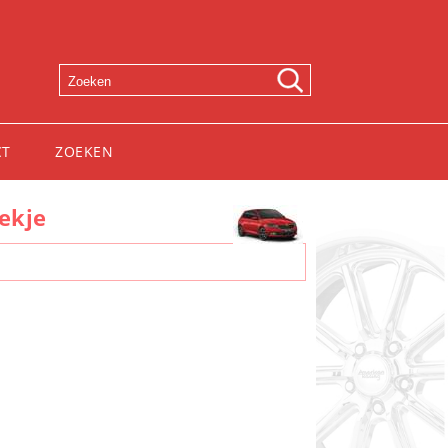
CT
ZOEKEN
oekje