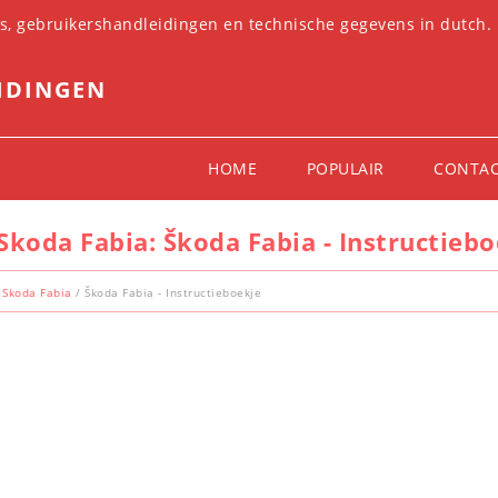
es, gebruikershandleidingen en technische gegevens in dutch.
IDINGEN
HOME
POPULAIR
CONTA
Skoda Fabia: Škoda Fabia - Instructieb
Skoda Fabia
/ Škoda Fabia - Instructieboekje