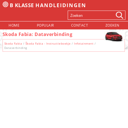
B KLASSE
HANDLEIDINGEN
HOME
POPULAIR
CONTACT
ZOEKEN
Skoda Fabia: Dataverbinding
Skoda Fabia
/
Škoda Fabia - Instructieboekje
/
Infotainment
/
Dataverbinding