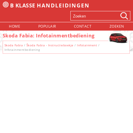
B KLASSE
HANDLEIDINGEN
HOME
POPULAIR
CONTACT
ZOEKEN
Skoda Fabia: Infotainmentbediening
Skoda Fabia
/
Škoda Fabia - Instructieboekje
/
Infotainment
/
Infotainmentbediening