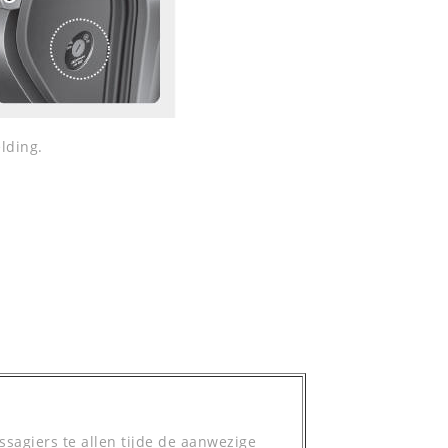
lding.
ssagiers te allen tijde de aanwezige