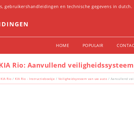
es, gebruikershandleidingen en technische gegevens in dutch.
IDINGEN
HOME
POPULAIR
CONTA
KIA Rio: Aanvullend veiligheidssysteem
KIA Rio
/
KIA Rio - Instructieboekje
/
Veiligheidsysteem van uw auto
/ Aanvullend vei