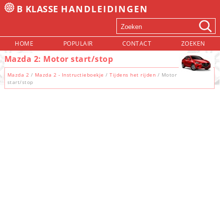
B KLASSE
HANDLEIDINGEN
HOME
POPULAIR
CONTACT
ZOEKEN
Mazda 2: Motor start/stop
Mazda 2
/
Mazda 2 - Instructieboekje
/
Tijdens het rijden
/ Motor
start/stop