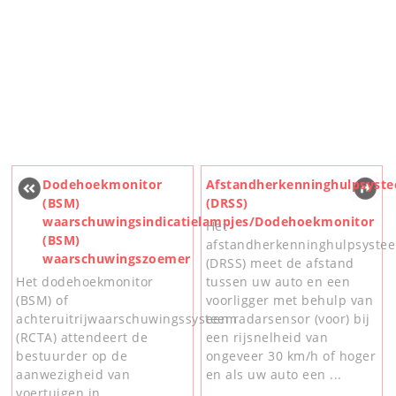
Dodehoekmonitor
Afstandherkenninghulpsyst
(BSM)
(DRSS)
waarschuwingsindicatielampjes/Dodehoekmonitor
Het
(BSM)
afstandherkenninghulpsyste
waarschuwingszoemer
(DRSS) meet de afstand
Het dodehoekmonitor
tussen uw auto en een
(BSM) of
voorligger met behulp van
achteruitrijwaarschuwingssysteem
een radarsensor (voor) bij
(RCTA) attendeert de
een rijsnelheid van
bestuurder op de
ongeveer 30 km/h of hoger
aanwezigheid van
en als uw auto een ...
voertuigen in