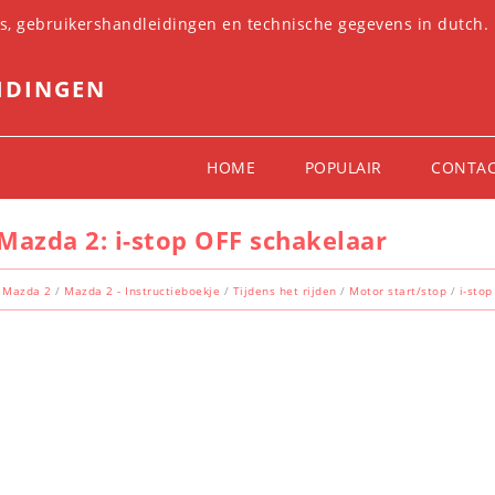
es, gebruikershandleidingen en technische gegevens in dutch.
IDINGEN
HOME
POPULAIR
CONTA
Mazda 2: i-stop OFF schakelaar
Mazda 2
/
Mazda 2 - Instructieboekje
/
Tijdens het rijden
/
Motor start/stop
/
i-stop