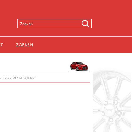
CT
ZOEKEN
/ i-stop OFF schakelaar