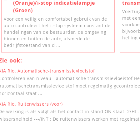
(Oranje)/i-stop indicatielampje
transm
(Groen)
Voertuig
met een
Voor een veilig en comfortabel gebruik van de
voorkom
auto controleert het i-stop systeem constant de
bijvoor
handelingen van de bestuurder, de omgeving
helling 
binnen en buiten de auto, alsmede de
bedrijfstoestand van d ...
Zie ook:
KIA Rio. Automatische-transmissievloeistof
Controleren van niveau - automatische transmissievloeistof He
automatischetransmissievloeistof moet regelmatig gecontrolee
horizontaal staat ...
KIA Rio. Ruitenwissers (voor)
De werking is als volgt als het contact in stand ON staat. 2/HI
wissersnelheid ---/INT : De ruitenwissers werken met regelmatig