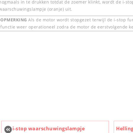
nogmaals in te drukken totdat de zoemer klinkt, wordt de i-sto
waarschuwingslampje (oranje) uit.
OPMERKING
Als de motor wordt stopgezet terwijl de i-stop fu
functie weer operationeel zodra de motor de eerstvolgende ke
i-stop waarschuwingslampje
Hellin