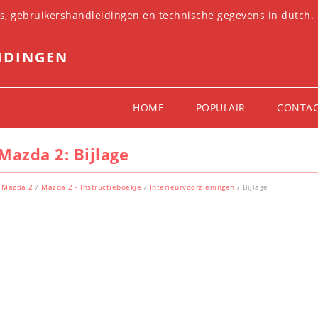
es, gebruikershandleidingen en technische gegevens in dutch.
IDINGEN
HOME
POPULAIR
CONTA
Mazda 2: Bijlage
Mazda 2
/
Mazda 2 - Instructieboekje
/
Interieurvoorzieningen
/ Bijlage