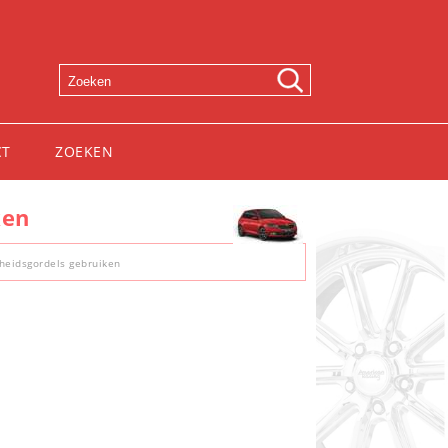
CT
ZOEKEN
ken
gheidsgordels gebruiken