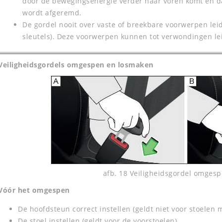
door de bewegingsenergie verder naar voren komt en da
wordt afgeremd.
De gordel nooit over vaste of breekbare voorwerpen leid
sleutels). Deze voorwerpen kunnen tot verwondingen le
Veiligheidsgordels omgespen en losmaken
afb. 18 Veiligheidsgordel omgesp
Vóór het omgespen
De hoofdsteun correct instellen (geldt niet voor stoelen
De stoel instellen (geldt voor de voorstoelen).