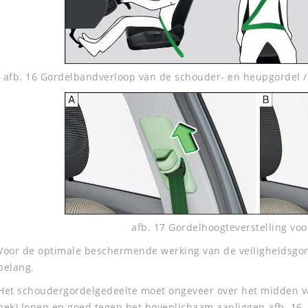
afb. 16 Gordelbandverloop van de schouder- en heupgordel 
afb. 17 Gordelhoogteverstelling voo
Voor de optimale beschermende werking van de veiligheidsgord
belang.
Het schoudergordelgedeelte moet ongeveer over het midden va
nek) lopen en goed tegen het bovenlichaam aanliggen afb. 16 