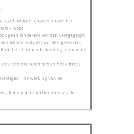
ls
e schoudergordel ongeveer over het
als - loopt.
ook geen kinderen) worden vastgegespt.
ng behorende slotdeel worden gestoken.
edt de beschermende werking hiervan en
er een colbert) belemmeren het correct
evestigen - de werking van de
nen alleen goed functioneren als de