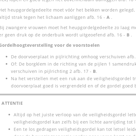
Het heupgordelgedeelte moet vóór het bekken worden gelegd, 
altijd strak tegen het lichaam aanliggen afb. 16 -
A
.
Bij zwangere vrouwen moet het heupgordelgedeelte zo laag mo
er geen druk op de onderbuik wordt uitgeoefend afb. 16 -
B
.
Gordelhoogteverstelling voor de voorstoelen
De doorvoerplaat in pijlrichting omhoog verschuiven afb.
Of: De borgklem in de richting van de pijlen 1 samendr
verschuiven in pijlrichting 2 afb. 17 -
B
.
Na het verstellen met een ruk aan de veiligheidsgordel t
doorvoerplaat goed is vergrendeld en of de gordel goed
ATTENTIE
Altijd op het juiste verloop van de veiligheidsgordel le
veiligheidsgordel kan zelfs bij een lichte aanrijding tot l
Een te los gedragen veiligheidsgordel kan tot letsel lei