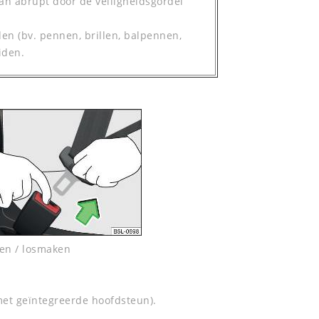
n abrupt door de veiligheidsgordel
en (bv. pennen, brillen, balpennen,
iden.
en / losmaken
 met geïntegreerde hoofdsteun).