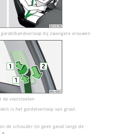
/ gordelbandverloop bij zwangere vrouwen
r de voorstoelen
els is het gordelverloop van groot
n de schouder (in geen geval langs de
-
A
.