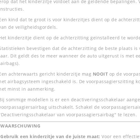
erop dat het kinderzitje voldoet aan de geldende bepalingen. V
instructies.
Een kind dat te groot is voor kinderzitjes dient op de achterz
van de veiligheidsgordels.
Het kinderzitje dient op de achterzitting geïnstalleerd te word
Statistieken bevestigen dat de achterzitting de beste plaats is 
jaar. Dit geldt des te meer wanneer de auto uitgerust is met 
(airbags).
Een achterwaarts gericht kinderzitje mag
NOOIT
op de voorpa
het airbagsysteem ingeschakeld is. De voorpassagierszitting k
het minst in aanmerking.
Bij sommige modellen is er een deactiveringsschakelaar aange
voorpassagiersairbag uitschakelt. Schakel de voorpassagiersai
"Deactiveringsschakelaar van voorpassagiersairbag" te lezen.
WAARSCHUWING
Gebruik een kinderzitje van de juiste maat:
Voor een effectie