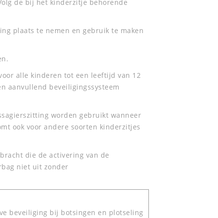
olg de bij het kinderzitje behorende
itting plaats te nemen en gebruik te maken
en.
voor alle kinderen tot een leeftijd van 12
een aanvullend beveiligingssysteem
ssagierszitting worden gebruikt wanneer
omt ook voor andere soorten kinderzitjes
bracht die de activering van de
rbag niet uit zonder
ve beveiliging bij botsingen en plotseling