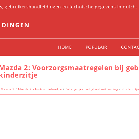
es, gebruikershandleidingen en technische gegevens in dutch.
IDINGEN
HOME
POPULAIR
CONTA
Mazda 2: Voorzorgsmaatregelen bij geb
kinderzitje
Mazda 2
/
Mazda 2 - Instructieboekje
/
Belangrijke veiligheidsuitrusting
/
Kinderzitj