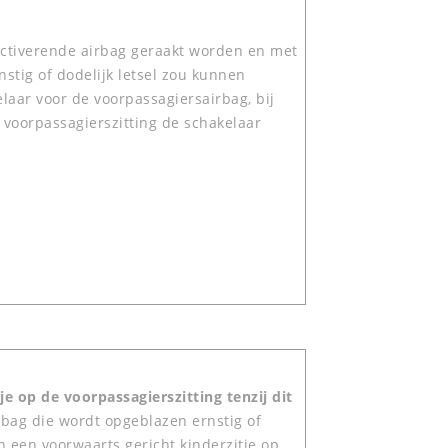
 activerende airbag geraakt worden en met
stig of dodelijk letsel zou kunnen
laar voor de voorpassagiersairbag, bij
e voorpassagierszitting de schakelaar
e op de voorpassagierszitting tenzij dit
rbag die wordt opgeblazen ernstig of
an een voorwaarts gericht kinderzitje op