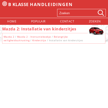
B KLASSE
HANDLEIDINGEN
HOME
POPULAIR
CONTACT
ZOEKEN
Mazda 2: Installatie van kinderzitjes
Mazda 2
/
Mazda 2 - Instructieboekje
/
Belangrijke
veiligheidsuitrusting
/
Kinderzitje
/ Installatie van kinderzitjes