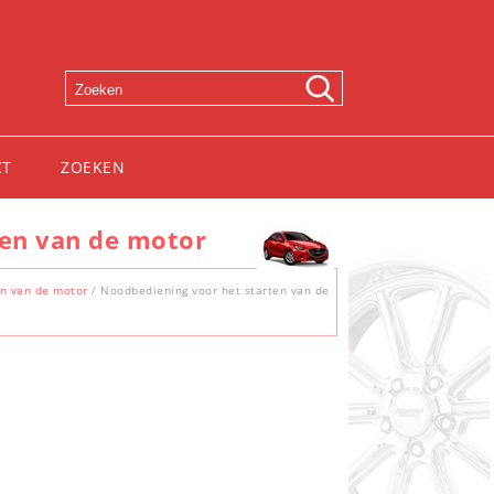
CT
ZOEKEN
ten van de motor
en van de motor
/ Noodbediening voor het starten van de