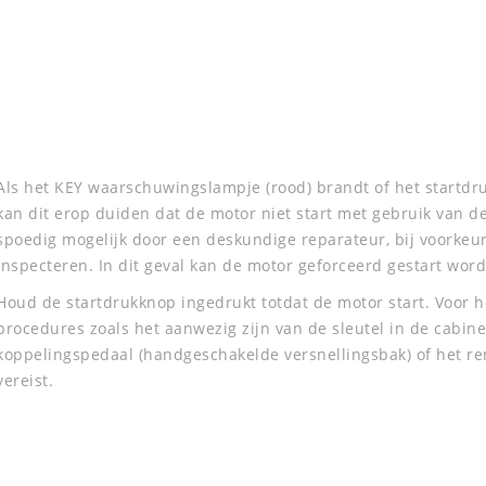
Als het KEY waarschuwingslampje (rood) brandt of het startdru
kan dit erop duiden dat de motor niet start met gebruik van 
spoedig mogelijk door een deskundige reparateur, bij voorkeur
inspecteren. In dit geval kan de motor geforceerd gestart wor
Houd de startdrukknop ingedrukt totdat de motor start. Voor h
procedures zoals het aanwezig zijn van de sleutel in de cabin
koppelingspedaal (handgeschakelde versnellingsbak) of het r
vereist.