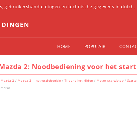
es, gebruikershandleidingen en technische gegevens in dutch.
IDINGEN
HOME
POPULAIR
CONTA
Mazda 2: Noodbediening voor het star
Mazda 2
/
Mazda 2 - Instructieboekje
/
Tijdens het rijden
/
Motor start/stop
/
Start
motor