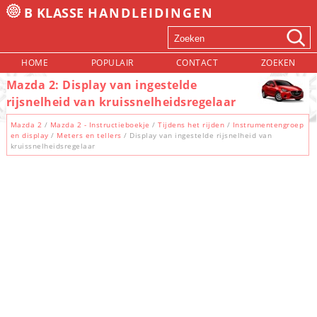
B KLASSE
HANDLEIDINGEN
HOME
POPULAIR
CONTACT
ZOEKEN
Mazda 2: Display van ingestelde
rijsnelheid van kruissnelheidsregelaar
Mazda 2
/
Mazda 2 - Instructieboekje
/
Tijdens het rijden
/
Instrumentengroep
en display
/
Meters en tellers
/ Display van ingestelde rijsnelheid van
kruissnelheidsregelaar