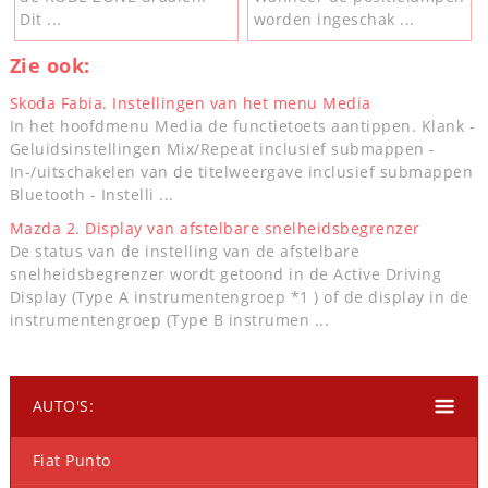
Dit ...
worden ingeschak ...
Zie ook:
Skoda Fabia. Instellingen van het menu Media
In het hoofdmenu Media de functietoets aantippen. Klank -
Geluidsinstellingen Mix/Repeat inclusief submappen -
In-/uitschakelen van de titelweergave inclusief submappen
Bluetooth - Instelli ...
Mazda 2. Display van afstelbare snelheidsbegrenzer
De status van de instelling van de afstelbare
snelheidsbegrenzer wordt getoond in de Active Driving
Display (Type A instrumentengroep *1 ) of de display in de
instrumentengroep (Type B instrumen ...
AUTO'S:
Fiat Punto