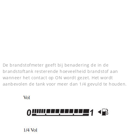
De brandstofmeter geeft bij benadering de in de
brandstoftank resterende hoeveelheid brandstof aan
wanneer het contact op ON wordt gezet. Het wordt
aanbevolen de tank voor meer dan 1/4 gevuld te houden.