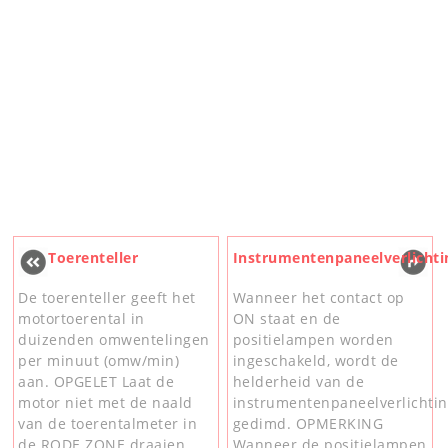
Toerenteller
Instrumentenpaneelverlichti
De toerenteller geeft het
Wanneer het contact op
motortoerental in
ON staat en de
duizenden omwentelingen
positielampen worden
per minuut (omw/min)
ingeschakeld, wordt de
aan. OPGELET Laat de
helderheid van de
motor niet met de naald
instrumentenpaneelverlichti
van de toerentalmeter in
gedimd. OPMERKING
de RODE ZONE draaien.
Wanneer de positielampen