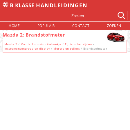
B KLASSE
HANDLEIDINGEN
HOME
POPULAIR
CONTACT
ZOEKEN
Mazda 2: Brandstofmeter
Mazda 2
/
Mazda 2 - Instructieboekje
/
Tijdens het rijden
/
Instrumentengroep en display
/
Meters en tellers
/ Brandstofmeter