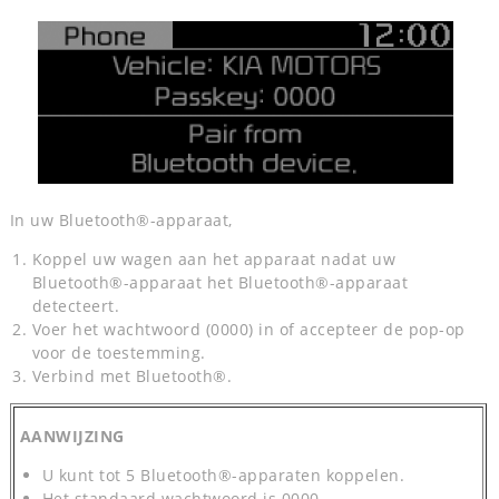
In uw Bluetooth®-apparaat,
Koppel uw wagen aan het apparaat nadat uw
Bluetooth®-apparaat het Bluetooth®-apparaat
detecteert.
Voer het wachtwoord (0000) in of accepteer de pop-op
voor de toestemming.
Verbind met Bluetooth®.
AANWIJZING
U kunt tot 5 Bluetooth®-apparaten koppelen.
Het standaard wachtwoord is 0000.