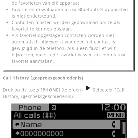
de favorieten van elk apparaat.
Favorieten downloaden in uw Bluetooth®-apparaten
is niet ondersteund.
Contacten moeten worden gedownload om ze als
favoriet te kunnen opslaan.
Als favoriet opgeslagen contacten worden niet
automatisch bijgewerkt wanneer het contact is
gewijzigd in de telefoon. Als u een favoriet wilt
bijwerken, moet u de favoriet wissen en een nieuwe
favoriet aanmaken.
Call History (gespreksgeschiedenis)
Druk op de toets [
PHONE
] (telefoon)
Selecteer [Call
History] (gesrpeksgeschiedenis).