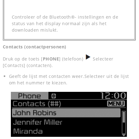
Controleer of de Bluetooth®- instellingen en de
status van het display normaal zijn als het
downloaden mislukt.
Contacts (contactpersonen)
Druk op de toets [
PHONE
] (telefoon)
Selecteer
[Contacts] (contacten).
Geeft de lijst met contacten weer.Selecteer uit de lijst
om het nummer te kiezen.