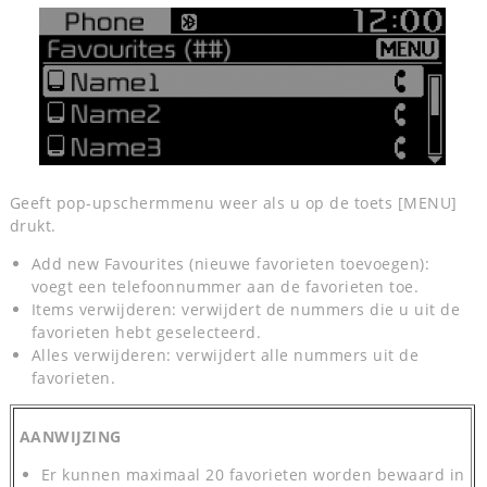
Geeft pop-upschermmenu weer als u op de toets [MENU]
drukt.
Add new Favourites (nieuwe favorieten toevoegen):
voegt een telefoonnummer aan de favorieten toe.
Items verwijderen: verwijdert de nummers die u uit de
favorieten hebt geselecteerd.
Alles verwijderen: verwijdert alle nummers uit de
favorieten.
AANWIJZING
Er kunnen maximaal 20 favorieten worden bewaard in