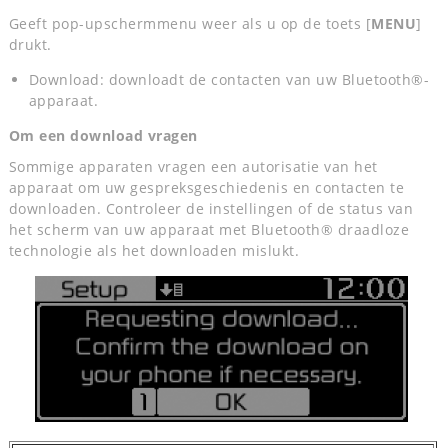
Geeft pop-upschermmenu weer als u op de toets [
MENU
]
drukt.
Download: downloadt de contacten van uw Bluetooth®-
apparaat.
Om een download vragen
Sommige apparaten vragen een autorisatie van het
apparaat om uw gespreksgeschiedenis en contacten te
downloaden. Controleer de instellingen of de status van
het scherm van uw apparaat met Bluetooth® draadloze
technologie als het downloaden mislukt.