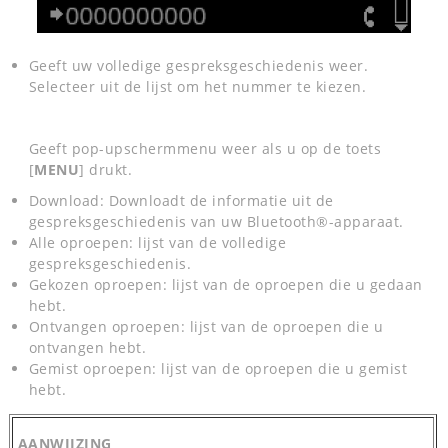
Geeft uw volledige gespreksgeschiedenis weer.
Selecteer uit de lijst om het nummer te kiezen.
Geeft pop-upschermmenu weer als u op de toets
[
MENU
] drukt.
Download: Downloadt de informatie uit de
gespreksgeschiedenis van uw Bluetooth®-apparaat.
Alle oproepen: lijst van de volledige
gespreksgeschiedenis.
Gekozen oproepen: lijst van de oproepen die u gedaan
hebt.
Ontvangen oproepen: lijst van de oproepen die u
ontvangen hebt.
Gemist oproepen: lijst van de oproepen die u gemist
hebt.
AANWIJZING