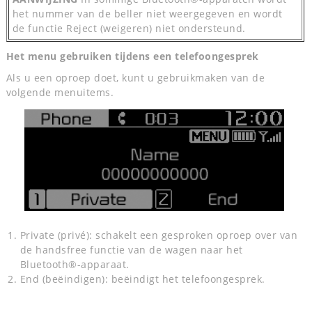
het nummer van de beller niet weergegeven en wordt
de functie Reject (weigeren) niet ondersteund.
Het menu gebruiken tijdens een telefoongesprek
Als u een oproep doet, kunt u gebruikmaken van de
volgende menuitems.
Private (privé): schakelt een gesproken oproep over van
de handsfree functie van de wagen naar het
Bluetooth®-apparaat.
End (beëindigen): beëindigt het telefoongesprek.