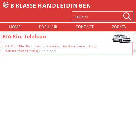
B KLASSE
HANDLEIDINGEN
HOME
POPULAIR
CONTACT
ZOEKEN
KIA Rio: Telefoon
KIA Rio
/
KIA Rio - Instructieboekje
/
Audiosysteem
/
Audio
(zonder touchscreen)
/ Telefoon