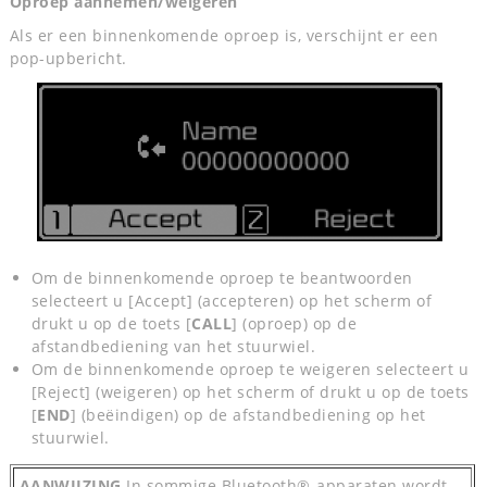
Oproep aannemen/weigeren
Als er een binnenkomende oproep is, verschijnt er een
pop-upbericht.
Om de binnenkomende oproep te beantwoorden
selecteert u [Accept] (accepteren) op het scherm of
drukt u op de toets [
CALL
] (oproep) op de
afstandbediening van het stuurwiel.
Om de binnenkomende oproep te weigeren selecteert u
[Reject] (weigeren) op het scherm of drukt u op de toets
[
END
] (beëindigen) op de afstandbediening op het
stuurwiel.
AANWIJZING
In sommige Bluetooth®-apparaten wordt