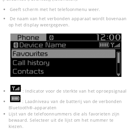
Geeft scherm met het telefoonmenu weer.
De naam van het verbonden apparaat wordt bovenaan
op het display weergegeven.
: Indicator voor de sterkte van het oproepsignaal
: Laadniveau van de batterij van de verbonden
Bluetooth®-apparaten
Lijst van de telefoonnummers die als favorieten zijn
bewaard. Selecteer uit de lijst om het nummer te
kiezen.