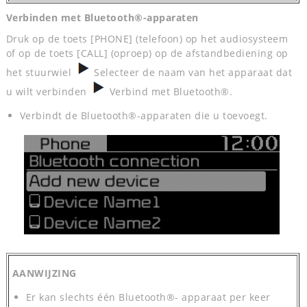
Verbinden met Bluetooth®-apparaten
Druk op de toets [PHONE] (telefoon) op het audiosysteem
of op de toets [CALL] (oproep) op de afstandbediening op
het stuurwiel
Selecteer de naam van het apparaat dat
u wilt verbinden
Verbind met Bluetooth®.
Verbindt de Bluetooth®-apparaten die u toevoegt.
AANWIJZING
Er kan slechts één Bluetooth®- apparaat per keer