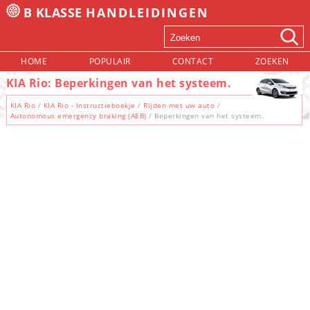
B KLASSE
HANDLEIDINGEN
HOME
POPULAIR
CONTACT
ZOEKEN
KIA Rio: Beperkingen van het systeem.
KIA Rio
/
KIA Rio - Instructieboekje
/
Rijden met uw auto
/
Autonomous emergency braking (AEB)
/ Beperkingen van het systeem.