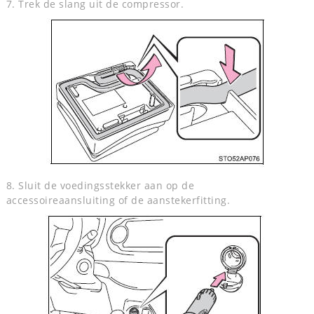
7. Trek de slang uit de compressor.
8. Sluit de voedingsstekker aan op de
accessoireaansluiting of de aanstekerfitting.