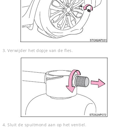
3. Verwijder het dopje van de fles.
4. Sluit de spuitmond aan op het ventiel.