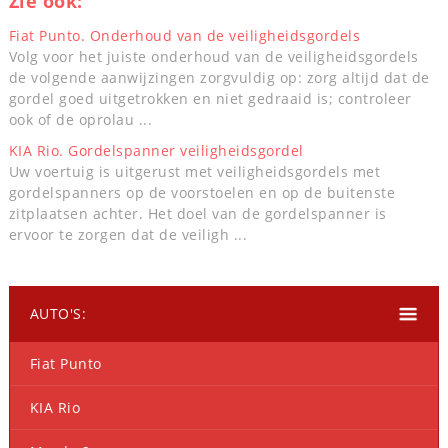
Zie ook:
Fiat Punto. Onderhoud van de veiligheidsgordels
Volg voor het juiste onderhoud van de veiligheidsgordels
de volgende aanwijzingen zorgvuldig op: zorg altijd dat de
gordel goed uitgetrokken en niet gedraaid is; controleer
ook of de oprolau ...
KIA Rio. Gordelspanner veiligheidsgordel
Uw voertuig is uitgerust met veiligheidsgordels met
gordelspanners op de voorstoelen en op de buitenste
zitplaatsen achter. Het doel van de gordelspanner is
ervoor te zorgen dat de veiligh ...
AUTO'S:
Fiat Punto
KIA Rio