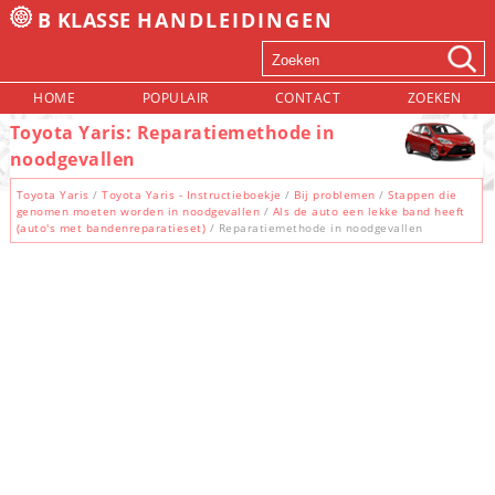
B KLASSE
HANDLEIDINGEN
HOME
POPULAIR
CONTACT
ZOEKEN
Toyota Yaris: Reparatiemethode in
noodgevallen
Toyota Yaris
/
Toyota Yaris - Instructieboekje
/
Bij problemen
/
Stappen die
genomen moeten worden in noodgevallen
/
Als de auto een lekke band heeft
(auto's met bandenreparatieset)
/ Reparatiemethode in noodgevallen