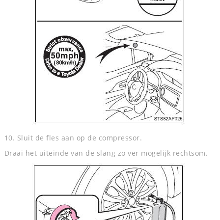
10. Sluit de fles aan op de compressor.
Draai het uiteinde van de slang zo ver mogelijk rechtsom.