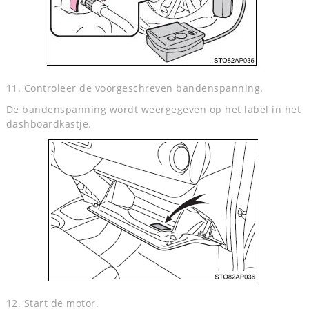
11. Controleer de voorgeschreven bandenspanning.
De bandenspanning wordt weergegeven op het label in het
dashboardkastje.
12. Start de motor.