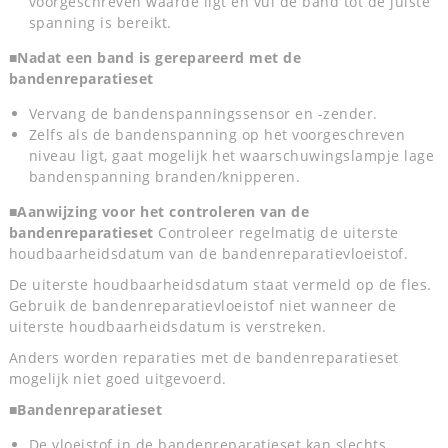
voorgeschreven waarde ligt en vul de band tot de juiste
spanning is bereikt.
■Nadat een band is gerepareerd met de
bandenreparatieset
Vervang de bandenspanningssensor en -zender.
Zelfs als de bandenspanning op het voorgeschreven
niveau ligt, gaat mogelijk het waarschuwingslampje lage
bandenspanning branden/knipperen.
■Aanwijzing voor het controleren van de
bandenreparatieset
Controleer regelmatig de uiterste
houdbaarheidsdatum van de bandenreparatievloeistof.
De uiterste houdbaarheidsdatum staat vermeld op de fles.
Gebruik de bandenreparatievloeistof niet wanneer de
uiterste houdbaarheidsdatum is verstreken.
Anders worden reparaties met de bandenreparatieset
mogelijk niet goed uitgevoerd.
■Bandenreparatieset
De vloeistof in de bandenreparatieset kan slechts