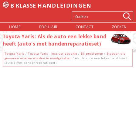
B KLASSE
HANDLEIDINGEN
HOME
POPULAIR
CONTACT
ZOEKEN
Toyota Yaris: Als de auto een lekke band
heeft (auto's met bandenreparatieset)
Toyota Yaris
/
Toyota Yaris - Instructieboekje
/
Bij problemen
/
Stappen die
genomen moeten worden in noodgevallen
/ Als de auto een lekke band heeft
(auto's met bandenreparatieset)