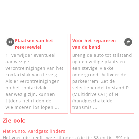
Plaatsen van het
Vóór het repareren
reservewiel
van de band
1. Verwijder eventueel
Breng de auto tot stilstand
aanwezige
op een veilige plaats en
verontreinigingen van het
een stevige, vlakke
contactvlak van de velg.
ondergrond. Activeer de
Als er verontreinigingen
parkeerrem. Zet de
op het contactvlak
selectiehendel in stand P
aanwezig zijn, kunnen
(Multidrive CVT) of N
tijdens het rijden de
(handgeschakelde
wielmoeren los lopen ...
transmis ...
Zie ook:
Fiat Punto. Aardgascilinders
Het voertuig heeft twee cilinders (zie fig.38 en fig. 39) die