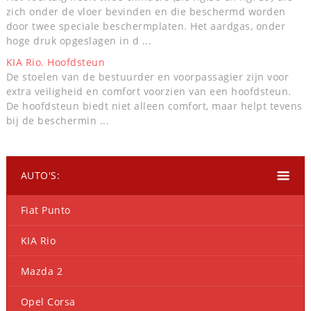
zich onder de vloer bevinden en die beschermd worden
door twee speciale beschermplaten. Het aardgas, onder
hoge druk opgeslagen in d ...
KIA Rio. Hoofdsteun
De stoelen van de bestuurder en voorpassagier zijn voor
extra veiligheid en comfort voorzien van een hoofdsteun.
De hoofdsteun biedt niet alleen comfort, maar helpt tevens
bij de beschermin ...
AUTO'S:
Fiat Punto
KIA Rio
Mazda 2
Opel Corsa