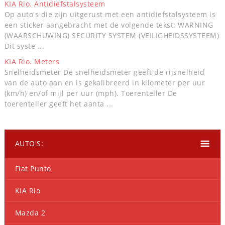
KIA Rio. Antidiefstalsysteem
Op auto's die zijn uitgerust met een antidiefstalsysteem is
een sticker aangebracht met de volgende tekst: WARNING
(WAARSCHUWING) SECURITY SYSTEM (VEILIGHEIDSSYSTEEM)
Dit syste ...
KIA Rio. Meters
Snelheidsmeter De snelheidsmeter geeft de rijsnelheid
van de auto aan en is gekalibreerd in kilometer per uur
(km/h) en/of mijl per uur (mph). Toerenteller De
toerenteller geeft het aanta ...
AUTO'S:
Fiat Punto
KIA Rio
Mazda 2