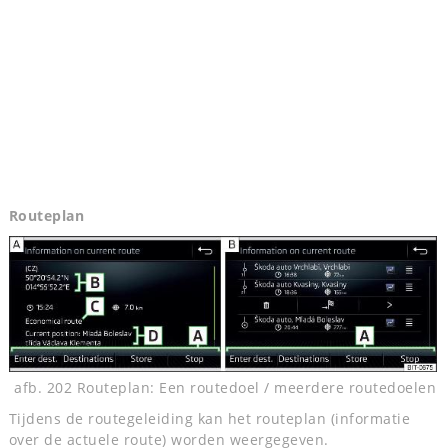
Routeplan
afb. 202 Routeplan: Een routedoel / meerdere routedoelen
Tijdens de routegeleiding kan het routeplan (informatie
over de actuele route) worden weergegeven.