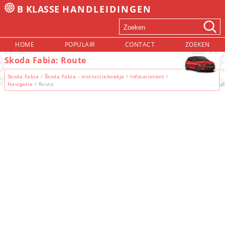
B KLASSE
HANDLEIDINGEN
HOME
POPULAIR
CONTACT
ZOEKEN
Skoda Fabia: Route
Skoda Fabia
/
Škoda Fabia - Instructieboekje
/
Infotainment
/
Navigatie
/ Route