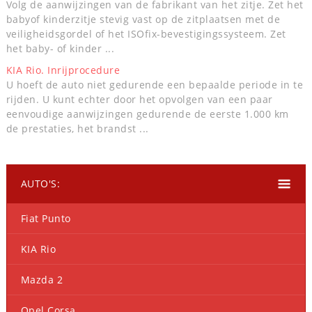
Volg de aanwijzingen van de fabrikant van het zitje. Zet het
babyof kinderzitje stevig vast op de zitplaatsen met de
veiligheidsgordel of het ISOfix-bevestigingssysteem. Zet
het baby- of kinder ...
KIA Rio. Inrijprocedure
U hoeft de auto niet gedurende een bepaalde periode in te
rijden. U kunt echter door het opvolgen van een paar
eenvoudige aanwijzingen gedurende de eerste 1.000 km
de prestaties, het brandst ...
AUTO'S:
Fiat Punto
KIA Rio
Mazda 2
Opel Corsa