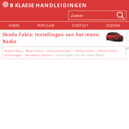
B KLASSE
HANDLEIDINGEN
HOME
POPULAIR
CONTACT
ZOEKEN
Skoda Fabia: Instellingen van het menu
Radio
Skoda Fabia
/
Škoda Fabia - Instructieboekje
/
Infotainment
/
Infotainment-
instellingen - Amundsen, Bolero
/ Instellingen van het menu Radio