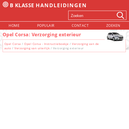
B KLASSE
HANDLEIDINGEN
HOME
POPULAIR
CONTACT
ZOEKEN
Opel Corsa: Verzorging exterieur
Opel Corsa
/
Opel Corsa - Instructieboekje
/
Verzorging van de
auto
/
Verzorging van uiterlijk
/ Verzorging exterieur