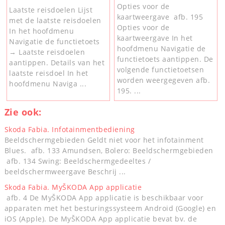
Opties voor de
Laatste reisdoelen Lijst
kaartweergave afb. 195
met de laatste reisdoelen
Opties voor de
In het hoofdmenu
kaartweergave In het
Navigatie de functietoets
hoofdmenu Navigatie de
→ Laatste reisdoelen
functietoets aantippen. De
aantippen. Details van het
volgende functietoetsen
laatste reisdoel In het
worden weergegeven afb.
hoofdmenu Naviga ...
195. ...
Zie ook:
Skoda Fabia. Infotainmentbediening
Beeldschermgebieden Geldt niet voor het infotainment
Blues. afb. 133 Amundsen, Bolero: Beeldschermgebieden
afb. 134 Swing: Beeldschermgedeeltes /
beeldschermweergave Beschrij ...
Skoda Fabia. MyŠKODA App applicatie
afb. 4 De MyŠKODA App applicatie is beschikbaar voor
apparaten met het besturingssysteem Android (Google) en
iOS (Apple). De MyŠKODA App applicatie bevat bv. de