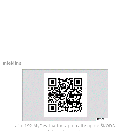
Inleiding
afb. 192 MyDestination-applicatie op de ŠKODA-