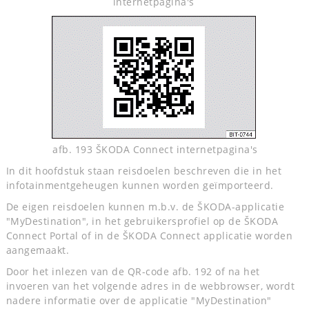
internetpagina's
afb. 193 ŠKODA Connect internetpagina's
In dit hoofdstuk staan reisdoelen beschreven die in het
infotainmentgeheugen kunnen worden geïmporteerd.
De eigen reisdoelen kunnen m.b.v. de ŠKODA-applicatie
"MyDestination", in het gebruikersprofiel op de ŠKODA
Connect Portal of in de ŠKODA Connect applicatie worden
aangemaakt.
Door het inlezen van de QR-code afb. 192 of na het
invoeren van het volgende adres in de webbrowser, wordt
nadere informatie over de applicatie "MyDestination"