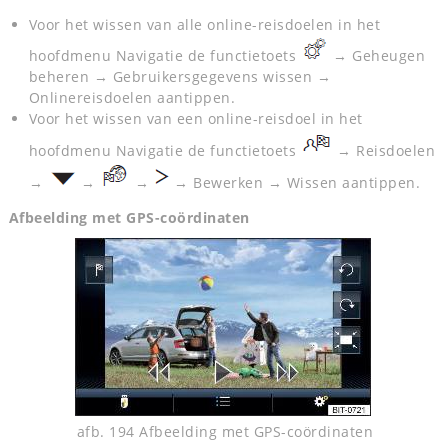
Voor het wissen van alle online-reisdoelen in het
hoofdmenu Navigatie de functietoets
→ Geheugen
beheren → Gebruikersgegevens wissen →
Onlinereisdoelen aantippen.
Voor het wissen van een online-reisdoel in het
hoofdmenu Navigatie de functietoets
→ Reisdoelen
→
→
→
→ Bewerken → Wissen aantippen.
Afbeelding met GPS-coördinaten
afb. 194 Afbeelding met GPS-coördinaten