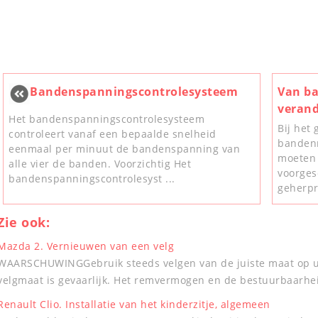
Bandenspanningscontrolesysteem
Van ba
veran
Het bandenspanningscontrolesysteem
Bij het
controleert vanaf een bepaalde snelheid
bandenm
eenmaal per minuut de bandenspanning van
moeten 
alle vier de banden. Voorzichtig Het
voorge
bandenspanningscontrolesyst ...
geherpr
Zie ook:
Mazda 2. Vernieuwen van een velg
WAARSCHUWINGGebruik steeds velgen van de juiste maat op uw
velgmaat is gevaarlijk. Het remvermogen en de bestuurbaarhe
Renault Clio. Installatie van het kinderzitje, algemeen