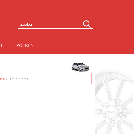
CT
ZOEKEN
den
/ Profieldiepte