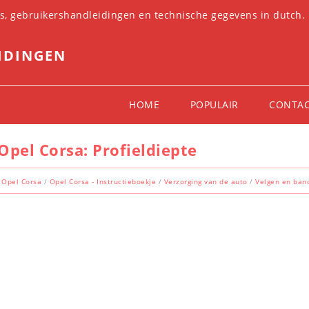
es, gebruikershandleidingen en technische gegevens in dutch.
IDINGEN
HOME
POPULAIR
CONTA
Opel Corsa: Profieldiepte
Opel Corsa
/
Opel Corsa - Instructieboekje
/
Verzorging van de auto
/
Velgen en ban