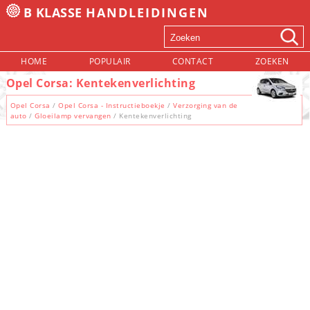
B KLASSE
HANDLEIDINGEN
HOME
POPULAIR
CONTACT
ZOEKEN
Opel Corsa: Kentekenverlichting
Opel Corsa
/
Opel Corsa - Instructieboekje
/
Verzorging van de
auto
/
Gloeilamp vervangen
/ Kentekenverlichting