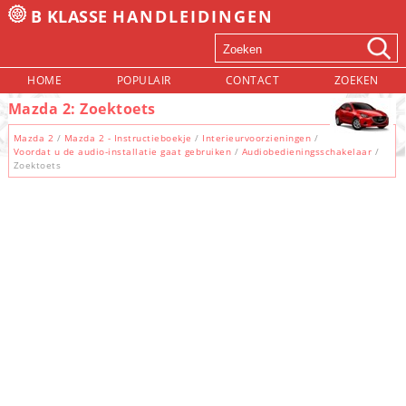
B KLASSE
HANDLEIDINGEN
HOME
POPULAIR
CONTACT
ZOEKEN
Mazda 2: Zoektoets
Mazda 2
/
Mazda 2 - Instructieboekje
/
Interieurvoorzieningen
/
Voordat u de audio-installatie gaat gebruiken
/
Audiobedieningsschakelaar
/
Zoektoets