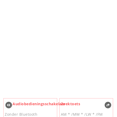
Audiobedieningsschakelaar
Zoektoets
Zonder Bluetooth
AM * /MW * /LW * /FM