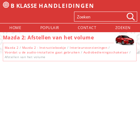
B KLASSE
HANDLEIDINGEN
HOME
POPULAIR
CONTACT
ZOEKEN
Mazda 2: Afstellen van het volume
Mazda 2
/
Mazda 2 - Instructieboekje
/
Interieurvoorzieningen
/
Voordat u de audio-installatie gaat gebruiken
/
Audiobedieningsschakelaar
/
Afstellen van het volume