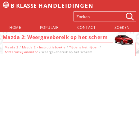
B KLASSE
HANDLEIDINGEN
HOME
POPULAIR
CONTACT
ZOEKEN
Mazda 2: Weergavebereik op het scherm
Mazda 2
/
Mazda 2 - Instructieboekje
/
Tijdens het rijden
/
Achteruitkijkmonitor
/ Weergavebereik op het scherm