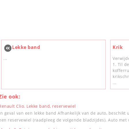
Lekke band
Krik
...
Verwijd
1. Til d
kofferr
kriksch
...
Zie ook:
Renault Clio. Lekke band, reservewiel
In geval van een lekke band Afhankelijk van de auto, beschik
een reservewiel (raadpleeg de volgende bladzijdes). Auto met w