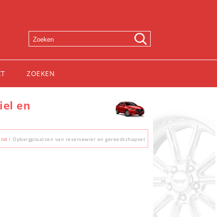
CT
ZOEKEN
iel en
and
/ Opbergplaatsen van reservewiel en gereedschapset