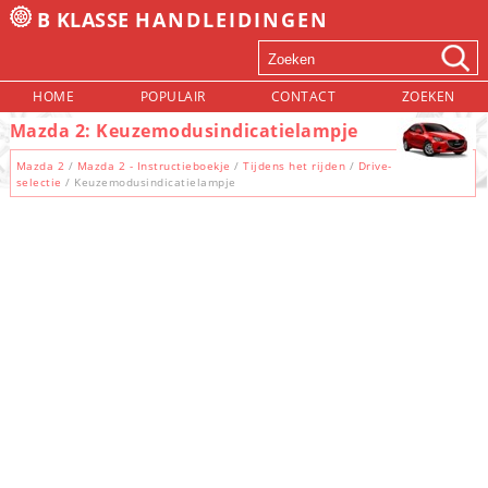
B KLASSE
HANDLEIDINGEN
HOME
POPULAIR
CONTACT
ZOEKEN
Mazda 2: Keuzemodusindicatielampje
Mazda 2
/
Mazda 2 - Instructieboekje
/
Tijdens het rijden
/
Drive-
selectie
/ Keuzemodusindicatielampje