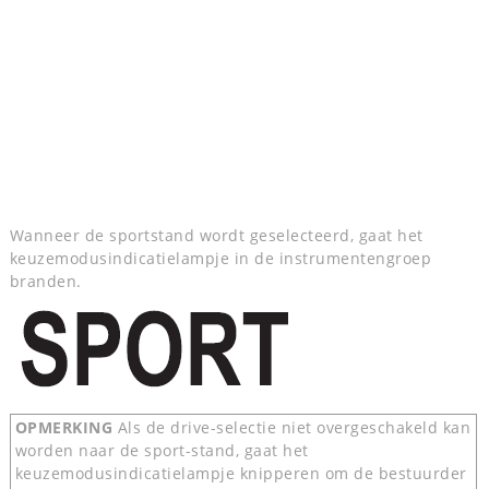
Wanneer de sportstand wordt geselecteerd, gaat het
keuzemodusindicatielampje in de instrumentengroep
branden.
OPMERKING
Als de drive-selectie niet overgeschakeld kan
worden naar de sport-stand, gaat het
keuzemodusindicatielampje knipperen om de bestuurder