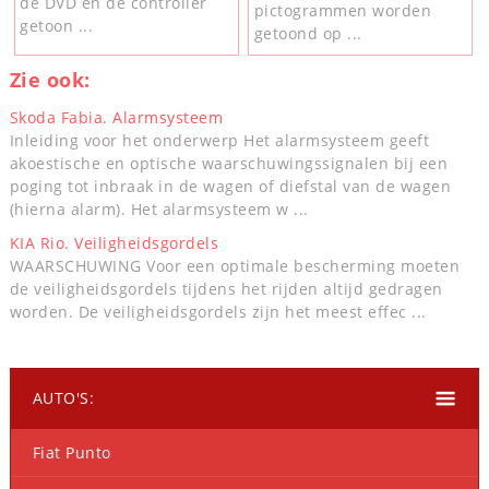
de DVD en de controller
pictogrammen worden
getoon ...
getoond op ...
Zie ook:
Skoda Fabia. Alarmsysteem
Inleiding voor het onderwerp Het alarmsysteem geeft
akoestische en optische waarschuwingssignalen bij een
poging tot inbraak in de wagen of diefstal van de wagen
(hierna alarm). Het alarmsysteem w ...
KIA Rio. Veiligheidsgordels
WAARSCHUWING Voor een optimale bescherming moeten
de veiligheidsgordels tijdens het rijden altijd gedragen
worden. De veiligheidsgordels zijn het meest effec ...
AUTO'S:
Fiat Punto