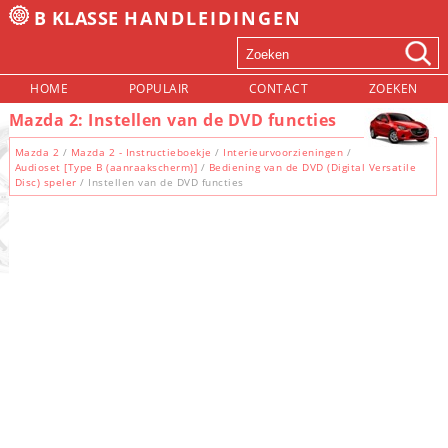
B KLASSE
HANDLEIDINGEN
HOME
POPULAIR
CONTACT
ZOEKEN
Mazda 2: Instellen van de DVD functies
Mazda 2
/
Mazda 2 - Instructieboekje
/
Interieurvoorzieningen
/
Audioset [Type B (aanraakscherm)]
/
Bediening van de DVD (Digital Versatile
Disc) speler
/ Instellen van de DVD functies