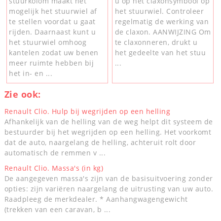
stuurkolom maakt het
u op het claxonsymbool op
mogelijk het stuurwiel af
het stuurwiel. Controleer
te stellen voordat u gaat
regelmatig de werking van
rijden. Daarnaast kunt u
de claxon. AANWIJZING Om
het stuurwiel omhoog
te claxonneren, drukt u
kantelen zodat uw benen
het gedeelte van het stuu
meer ruimte hebben bij
...
het in- en ...
Zie ook:
Renault Clio. Hulp bij wegrijden op een helling
Afhankelijk van de helling van de weg helpt dit systeem de
bestuurder bij het wegrijden op een helling. Het voorkomt
dat de auto, naargelang de helling, achteruit rolt door
automatisch de remmen v ...
Renault Clio. Massa's (in kg)
De aangegeven massa's zijn van de basisuitvoering zonder
opties: zijn variëren naargelang de uitrusting van uw auto.
Raadpleeg de merkdealer. * Aanhangwagengewicht
(trekken van een caravan, b ...