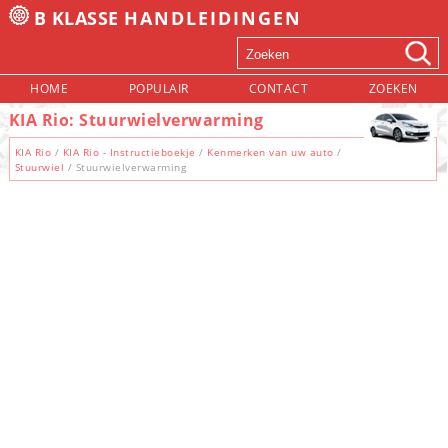
B KLASSE
HANDLEIDINGEN
HOME
POPULAIR
CONTACT
ZOEKEN
KIA Rio: Stuurwielverwarming
KIA Rio
/
KIA Rio - Instructieboekje
/
Kenmerken van uw auto
/
Stuurwiel
/ Stuurwielverwarming