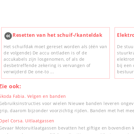
Resetten van het schuif-/kanteldak
Elektr
Het schuifdak moet gereset worden als (één van
De stuu
de volgende) De accu ontladen is of de
stuurkr
accukabels zijn losgenomen, of als de
elektro
desbetreffende zekering is vervangen of
bij een 
verwijderd De one-to ...
bestuur 
Zie ook:
Skoda Fabia. Velgen en banden
Gebruiksinstructies voor wielen Nieuwe banden leveren ongev
grip, daarom bijzonder voorzichtig rijden. Banden met het mees
Opel Corsa. Uitlaatgassen
Gevaar Motoruitlaatgassen bevatten het giftige en bovendien k