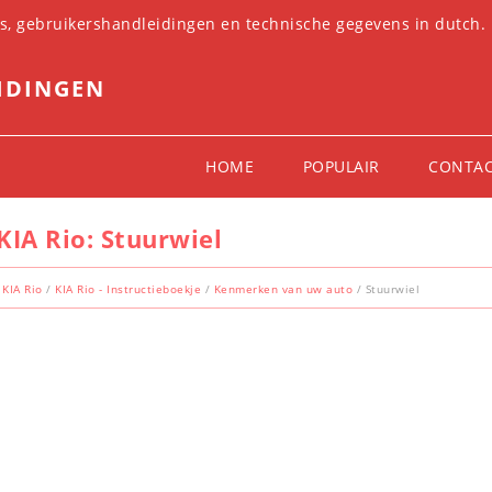
es, gebruikershandleidingen en technische gegevens in dutch.
IDINGEN
HOME
POPULAIR
CONTA
KIA Rio: Stuurwiel
KIA Rio
/
KIA Rio - Instructieboekje
/
Kenmerken van uw auto
/ Stuurwiel