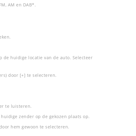
 FM, AM en DAB*.
eken.
 de huidige locatie van de auto. Selecteer
s) door [+] te selecteren.
r te luisteren.
 huidige zender op de gekozen plaats op.
n door hem gewoon te selecteren.