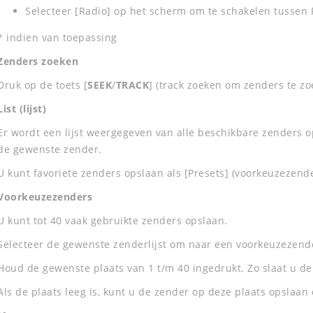
Selecteer [Radio] op het scherm om te schakelen tussen
* indien van toepassing
Zenders zoeken
Druk op de toets [
SEEK
/
TRACK
] (track zoeken om zenders te zo
List (lijst)
Er wordt een lijst weergegeven van alle beschikbare zenders op
de gewenste zender.
U kunt favoriete zenders opslaan als [Presets] (voorkeuzezender
Voorkeuzezenders
U kunt tot 40 vaak gebruikte zenders opslaan.
Selecteer de gewenste zenderlijst om naar een voorkeuzezende
Houd de gewenste plaats van 1 t/m 40 ingedrukt. Zo slaat u de
Als de plaats leeg is, kunt u de zender op deze plaats opslaa