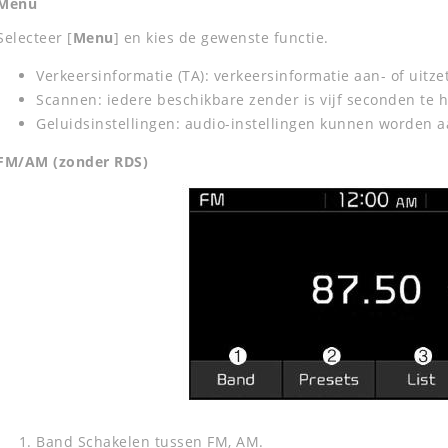
Menu
Selecteer [
Menu
] en kies de gewenste functie.
Verkeersinformatie (TA): verkeersinformatie aan- of uitze
Scannen: iedere beschikbare zender is vijf seconden te 
Geluidsinstellingen: audio-instellingen kunnen worden 
FM/AM (zonder RDS)
Band Schakelen tussen FM, AM.