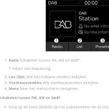
Radio
Schakelen tussen FM, AM en DAB*.
* indien van toepassing
List
(
lijst
) Alle beschikbare zenders bekijken.
Voorkeuzezenders
Alle voorkeuzezenders bekijken.
Menu
Naar het menuscherm navigeren.
Schakelen tussen FM, AM en DAB*
Druk op de toets [RADIO] op het audiosysteem om te sc