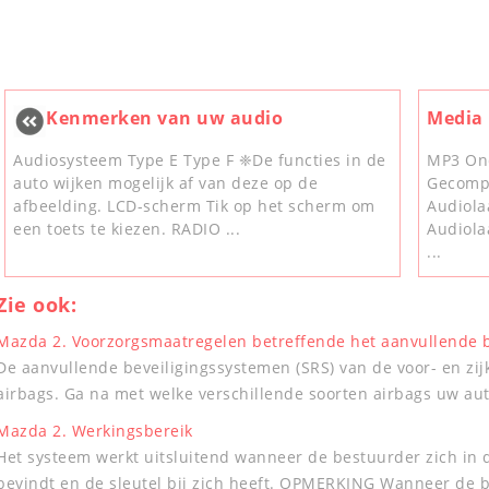
Kenmerken van uw audio
Media
Audiosysteem Type E Type F ❈De functies in de
MP3 On
auto wijken mogelijk af van deze op de
Gecomp
afbeelding. LCD-scherm Tik op het scherm om
Audiola
een toets te kiezen. RADIO ...
Audiola
...
Zie ook:
Mazda 2. Voorzorgsmaatregelen betreffende het aanvullende b
De aanvullende beveiligingssystemen (SRS) van de voor- en zij
airbags. Ga na met welke verschillende soorten airbags uw auto
Mazda 2. Werkingsbereik
Het systeem werkt uitsluitend wanneer de bestuurder zich in 
bevindt en de sleutel bij zich heeft. OPMERKING Wanneer de batt