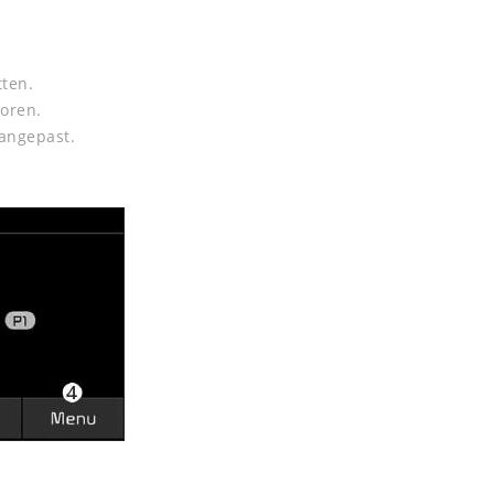
tten.
horen.
aangepast.