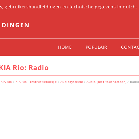
es, gebruikershandleidingen en technische gegevens in dutch.
IDINGEN
HOME
POPULAIR
CONTA
KIA Rio: Radio
KIA Rio
/
KIA Rio - Instructieboekje
/
Audiosysteem
/
Audio (met touchscreen)
/ Radi