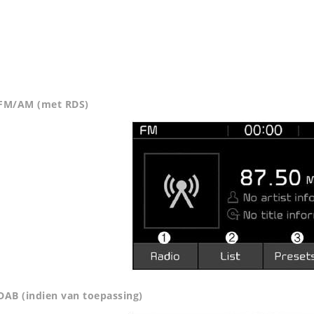
FM/AM (met RDS)
DAB (indien van toepassing)