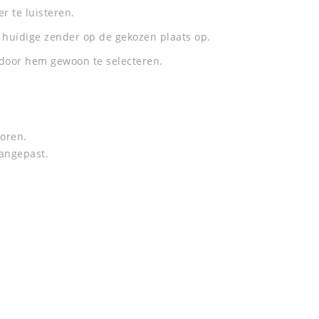
r te luisteren.
 huidige zender op de gekozen plaats op.
n door hem gewoon te selecteren.
horen.
aangepast.