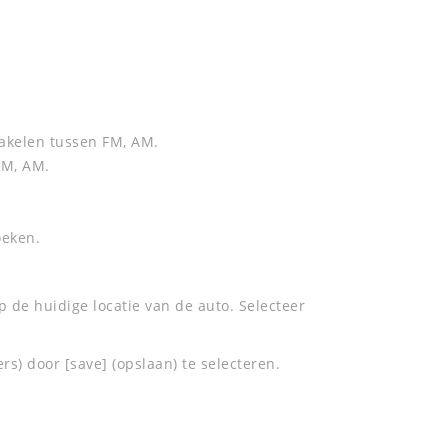
akelen tussen FM, AM.
FM, AM.
oeken.
 de huidige locatie van de auto. Selecteer
rs) door [save] (opslaan) te selecteren.