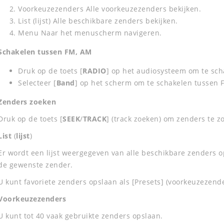
Voorkeuzezenders Alle voorkeuzezenders bekijken.
List (lijst) Alle beschikbare zenders bekijken.
Menu Naar het menuscherm navigeren.
Schakelen tussen FM, AM
Druk op de toets [
RADIO
] op het audiosysteem om te sch
Selecteer [
Band
] op het scherm om te schakelen tussen 
Zenders zoeken
Druk op de toets [
SEEK
/
TRACK
] (track zoeken) om zenders te z
List
(
lijst
)
Er wordt een lijst weergegeven van alle beschikbare zenders op
de gewenste zender.
U kunt favoriete zenders opslaan als [Presets] (voorkeuzezende
Voorkeuzezenders
U kunt tot 40 vaak gebruikte zenders opslaan.