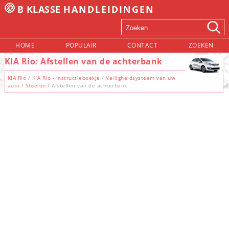
B KLASSE
HANDLEIDINGEN
HOME
POPULAIR
CONTACT
ZOEKEN
KIA Rio: Afstellen van de achterbank
KIA Rio
/
KIA Rio - Instructieboekje
/
Veiligheidsysteem van uw
auto
/
Stoelen
/ Afstellen van de achterbank