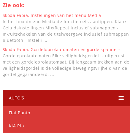
Zie ook:
Skoda Fabia. Instellingen van het menu Media
In het hoofdmenu Media de functietoets aantippen. Klank -
Geluidsinstellingen Mix/Repeat inclusief submappen -
In-/uitschakelen van de titelweergave inclusief submappen
Bluetooth - Instelli ...
Skoda Fabia. Gordeloprolautomaten en gordelspanners
Gordeloprolautomaten Elke veiligheidsgordel is uitgerust
met een gordeloprolautomaat. Bij langzaam trekken aan de
veiligheidsgordel is de volledige bewegingsvrijheid van de
gordel gegarandeerd. ...
AUTO'S:
Fiat Punto
KIA Rio