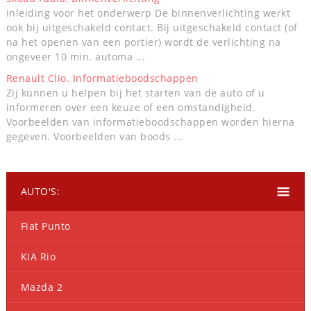
Inleiding voor het onderwerp De binnenverlichting werkt
ook bij uitgeschakeld contact. Bij uitgeschakeld contact (of
na het openen van een portier) wordt de verlichting na
ongeveer 10 min. automa ...
Renault Clio. Informatieboodschappen
Zij kunnen u helpen bij het starten van de auto of u
informeren over een keuze of een omstandigheid.
Voorbeelden van informatieboodschappen worden hierna
gegeven. Voorbeelden van boods ...
AUTO'S:
Fiat Punto
KIA Rio
Mazda 2