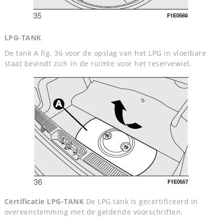
LPG-TANK
De tank A fig. 36 voor de opslag van het LPG in vloeibare
staat bevindt zich in de ruimte voor het reservewiel.
Certificatie LPG-TANK
De LPG tank is gecertificeerd in
overeenstemming met de geldende voorschriften.