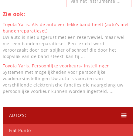
van het instrumente ...
Zie ook:
Toyota Yaris. Als de auto een lekke band heeft (auto's met
bandenreparatieset)
Uw auto is niet uitgerust met een reservewiel, maar wel
met een bandenreparatieset. Een lek dat wordt
veroorzaakt door een spijker of schroef die door het
loopvlak van de band steekt, kan tij ...
Toyota Yaris. Persoonlijke voorkeurs- instellingen
Systemen met mogelijkheden voor persoonlijke
voorkeursinstellingen Uw auto is voorzien van
verschillende elektronische functies die naargelang uw
persoonlijke voorkeur kunnen worden ingesteld. ...
AUTO'S:
Fiat Punto