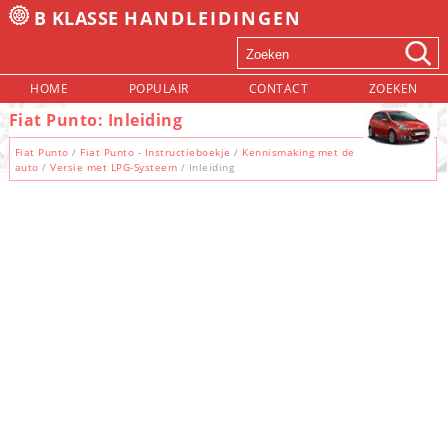
B KLASSE
HANDLEIDINGEN
HOME
POPULAIR
CONTACT
ZOEKEN
Fiat Punto: Inleiding
Fiat Punto
/
Fiat Punto - Instructieboekje
/
Kennismaking met de
auto
/
Versie met LPG-Systeem
/ Inleiding