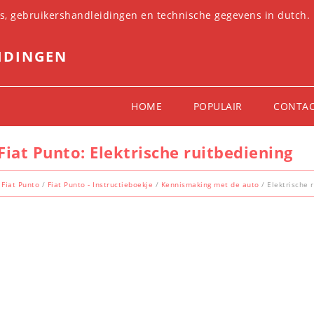
es, gebruikershandleidingen en technische gegevens in dutch.
IDINGEN
HOME
POPULAIR
CONTA
Fiat Punto: Elektrische ruitbediening
Fiat Punto
/
Fiat Punto - Instructieboekje
/
Kennismaking met de auto
/ Elektrische 