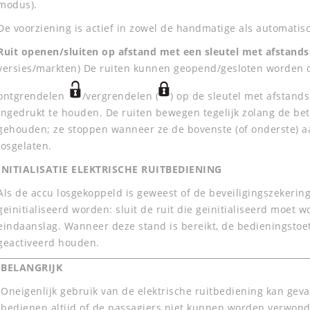
modus).
De voorziening is actief in zowel de handmatige als automatis
Ruit openen/sluiten op afstand met een sleutel met afstand
versies/markten) De ruiten kunnen geopend/gesloten worden do
ontgrendelen
/vergrendelen (
) op de sleutel met afstan
ingedrukt te houden. De ruiten bewegen tegelijk zolang de be
gehouden; ze stoppen wanneer ze de bovenste (of onderste) a
losgelaten.
INITIALISATIE ELEKTRISCHE RUITBEDIENING
Als de accu losgekoppeld is geweest of de beveiligingszekeri
geïnitialiseerd worden: sluit de ruit die geïnitialiseerd moet
eindaanslag. Wanneer deze stand is bereikt, de bedieningstoe
geactiveerd houden.
BELANGRIJK
Oneigenlijk gebruik van de elektrische ruitbediening kan gevaa
bedienen altijd of de passagiers niet kunnen worden verwon