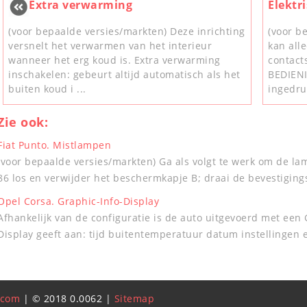
Extra verwarming
Elektr
(voor bepaalde versies/markten) Deze inrichting
(voor b
versnelt het verwarmen van het interieur
kan all
wanneer het erg koud is. Extra verwarming
contact
inschakelen: gebeurt altijd automatisch als het
BEDIEN
buiten koud i ...
ingedru
Zie ook:
Fiat Punto. Mistlampen
(voor bepaalde versies/markten) Ga als volgt te werk om de lam
86 los en verwijder het beschermkapje B; draai de bevestigingss
Opel Corsa. Graphic-Info-Display
Afhankelijk van de configuratie is de auto uitgevoerd met een 
Display geeft aan: tijd buitentemperatuur datum instellingen el
.com
| © 2018 0.0062 |
Sitemap