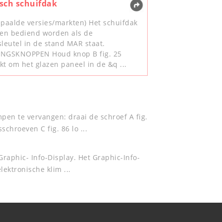
isch schuifdak
epaalde versies/markten) Het schuifdak
een bediend worden als de
sleutel in de stand MAR staat.
INGSKNOPPEN Houd knop B fig. 25
kt om het glazen paneel in de &q ...
pen te vervangen: draai de schroef A fig.
chroeven C fig. 86 lo ...
Graphic- Info-Display. Het Graphic-Info-
ektronische klim ...