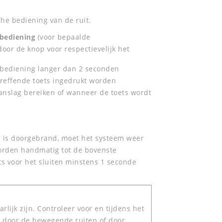
che bediening van de ruit.
sbediening
(voor bepaalde
or de knop voor respectievelijk het
dsbediening langer dan 2 seconden
treffende toets ingedrukt worden
anslag bereiken of wanneer de toets wordt
ng is doorgebrand, moet het systeem weer
 worden handmatig tot de bovenste
ts voor het sluiten minstens 1 seconde
rlijk zijn. Controleer voor en tijdens het
d door de bewegende ruiten of door