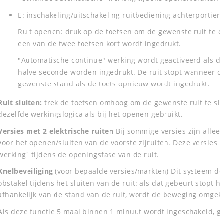
E: inschakeling/uitschakeling ruitbediening achterportie
Ruit openen: druk op de toetsen om de gewenste ruit te 
een van de twee toetsen kort wordt ingedrukt.
"Automatische continue" werking wordt geactiveerd als 
halve seconde worden ingedrukt. De ruit stopt wanneer d
gewenste stand als de toets opnieuw wordt ingedrukt.
Ruit sluiten:
trek de toetsen omhoog om de gewenste ruit te slui
dezelfde werkingslogica als bij het openen gebruikt.
Versies met 2 elektrische ruiten
Bij sommige versies zijn alle
voor het openen/sluiten van de voorste zijruiten. Deze versies
werking" tijdens de openingsfase van de ruit.
Knelbeveiliging
(voor bepaalde versies/markten) Dit systeem 
obstakel tijdens het sluiten van de ruit: als dat gebeurt stopt
afhankelijk van de stand van de ruit, wordt de beweging omge
Als deze functie 5 maal binnen 1 minuut wordt ingeschakeld, ga