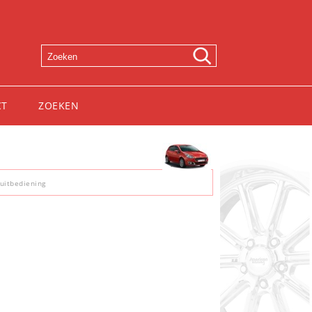
CT
ZOEKEN
ruitbediening