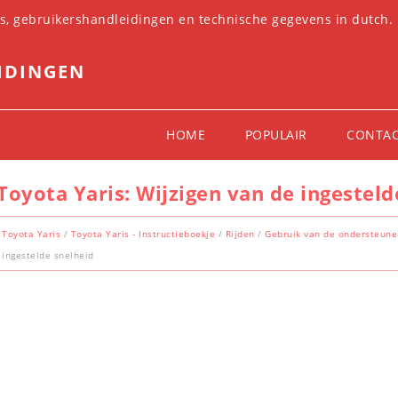
es, gebruikershandleidingen en technische gegevens in dutch.
IDINGEN
HOME
POPULAIR
CONTA
Toyota Yaris: Wijzigen van de ingesteld
Toyota Yaris
/
Toyota Yaris - Instructieboekje
/
Rijden
/
Gebruik van de ondersteun
ingestelde snelheid