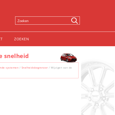
CT
ZOEKEN
e snelheid
ende systemen
/
Snelheidsbegrenzer
/ Wijzigen van de