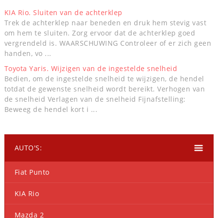
KIA Rio. Sluiten van de achterklep
Trek de achterklep naar beneden en druk hem stevig vast
om hem te sluiten. Zorg ervoor dat de achterklep goed
vergrendeld is. WAARSCHUWING Controleer of er zich geen
handen, vo ...
Toyota Yaris. Wijzigen van de ingestelde snelheid
Bedien, om de ingestelde snelheid te wijzigen, de hendel
totdat de gewenste snelheid wordt bereikt. Verhogen van
de snelheid Verlagen van de snelheid Fijnafstelling:
Beweeg de hendel kort i ...
AUTO'S:
Fiat Punto
KIA Rio
Mazda 2