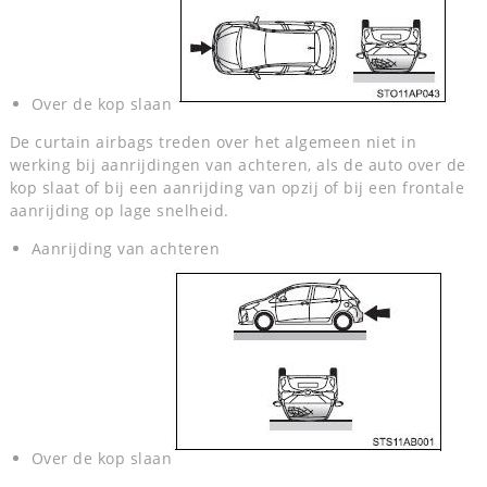
Over de kop slaan
De curtain airbags treden over het algemeen niet in
werking bij aanrijdingen van achteren, als de auto over de
kop slaat of bij een aanrijding van opzij of bij een frontale
aanrijding op lage snelheid.
Aanrijding van achteren
Over de kop slaan