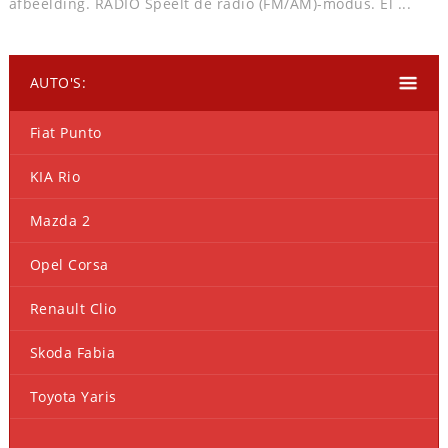
afbeelding. RADIO Speelt de radio (FM/AM)-modus. El ...
AUTO'S:
Fiat Punto
KIA Rio
Mazda 2
Opel Corsa
Renault Clio
Skoda Fabia
Toyota Yaris