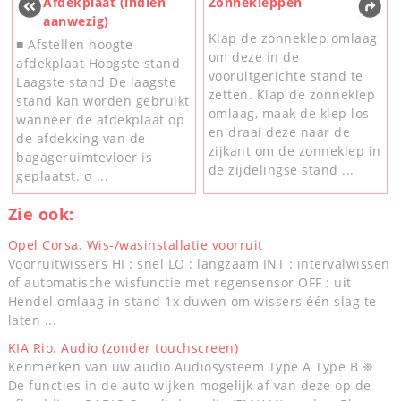
Afdekplaat (indien
Zonnekleppen
aanwezig)
Klap de zonneklep omlaag
■ Afstellen hoogte
om deze in de
afdekplaat Hoogste stand
vooruitgerichte stand te
Laagste stand De laagste
zetten. Klap de zonneklep
stand kan worden gebruikt
omlaag, maak de klep los
wanneer de afdekplaat op
en draai deze naar de
de afdekking van de
zijkant om de zonneklep in
bagageruimtevloer is
de zijdelingse stand ...
geplaatst. σ ...
Zie ook:
Opel Corsa. Wis-/wasinstallatie voorruit
Voorruitwissers HI : snel LO : langzaam INT : intervalwissen
of automatische wisfunctie met regensensor OFF : uit
Hendel omlaag in stand 1x duwen om wissers één slag te
laten ...
KIA Rio. Audio (zonder touchscreen)
Kenmerken van uw audio Audiosysteem Type A Type B ❈
De functies in de auto wijken mogelijk af van deze op de