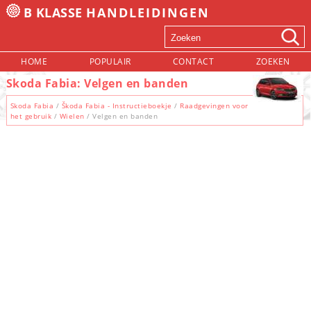
B KLASSE
HANDLEIDINGEN
HOME
POPULAIR
CONTACT
ZOEKEN
Skoda Fabia: Velgen en banden
Skoda Fabia
/
Škoda Fabia - Instructieboekje
/
Raadgevingen voor
het gebruik
/
Wielen
/ Velgen en banden