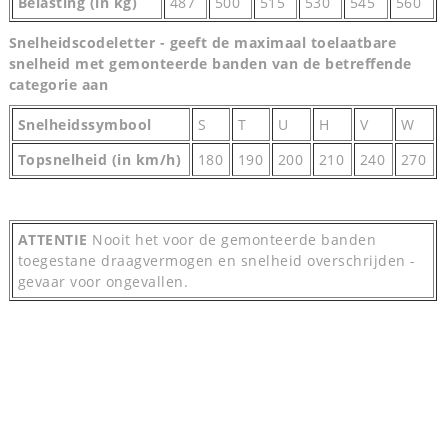
Belasting (in kg)
487
500
515
530
545
560
Snelheidscodeletter - geeft de maximaal toelaatbare
snelheid met gemonteerde banden van de betreffende
categorie aan
Snelheidssymbool
S
T
U
H
V
W
Topsnelheid (in km/h)
180
190
200
210
240
270
ATTENTIE
Nooit het voor de gemonteerde banden
toegestane draagvermogen en snelheid overschrijden -
gevaar voor ongevallen.