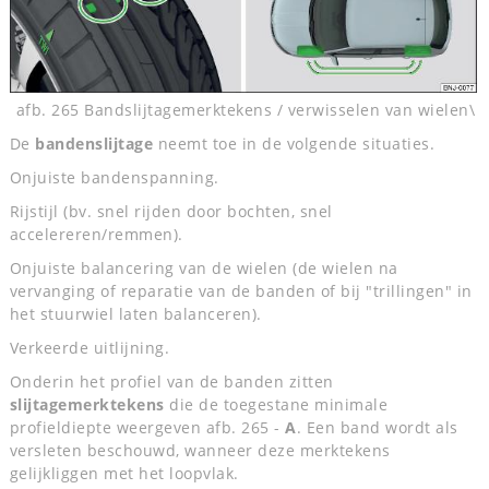
afb. 265 Bandslijtagemerktekens / verwisselen van wielen\
De
bandenslijtage
neemt toe in de volgende situaties.
Onjuiste bandenspanning.
Rijstijl (bv. snel rijden door bochten, snel
accelereren/remmen).
Onjuiste balancering van de wielen (de wielen na
vervanging of reparatie van de banden of bij "trillingen" in
het stuurwiel laten balanceren).
Verkeerde uitlijning.
Onderin het profiel van de banden zitten
slijtagemerktekens
die de toegestane minimale
profieldiepte weergeven afb. 265 -
A
. Een band wordt als
versleten beschouwd, wanneer deze merktekens
gelijkliggen met het loopvlak.