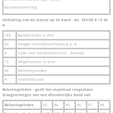
Bandenmarkering
Verklaring van de tekens op de band - bv. 185/60 R 15 84
H
185
Bandbreedte in mm
60
Hoogte-/breedteverhouding in %
R
Code voor bandconstructie - Radiaal
15
Velgdiameter in inch
84
Belastingsindex
H
Snelheidscode
Belastingsindex - geeft het maximaal toegestane
draagvermogen van een afzonderlijke band aan
Belastingsindex
83
84
85
86
87
88