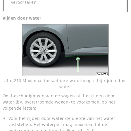
veroorzaken.
Rijden door water
afb. 216 Maximaal toelaatbare waterhoogte bij rijden door
water
Om beschadigingen aan de wagen bij het rijden door
water (bv. overstroomde wegen) te voorkomen, op het
volgende letten:
Vóór het rijden door water de diepte van het water
vaststellen. Het waterpeil mag maximaal tot de
onderrand van de dorpel reiken afb. 216.