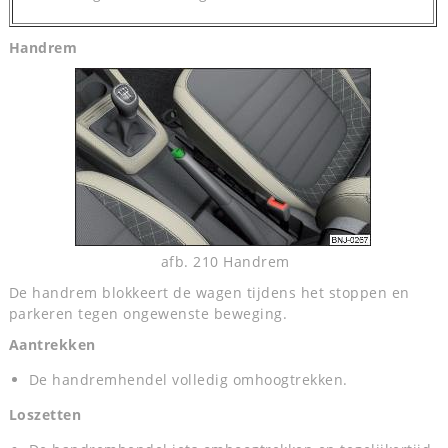
Handrem
afb. 210 Handrem
De handrem blokkeert de wagen tijdens het stoppen en
parkeren tegen ongewenste beweging.
Aantrekken
De handremhendel volledig omhoogtrekken.
Loszetten