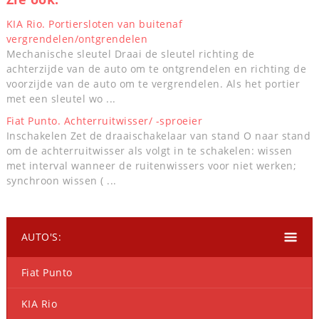
KIA Rio. Portiersloten van buitenaf
vergrendelen/ontgrendelen
Mechanische sleutel Draai de sleutel richting de
achterzijde van de auto om te ontgrendelen en richting de
voorzijde van de auto om te vergrendelen. Als het portier
met een sleutel wo ...
Fiat Punto. Achterruitwisser/ -sproeier
Inschakelen Zet de draaischakelaar van stand O naar stand
om de achterruitwisser als volgt in te schakelen: wissen
met interval wanneer de ruitenwissers voor niet werken;
synchroon wissen ( ...
AUTO'S:
Fiat Punto
KIA Rio